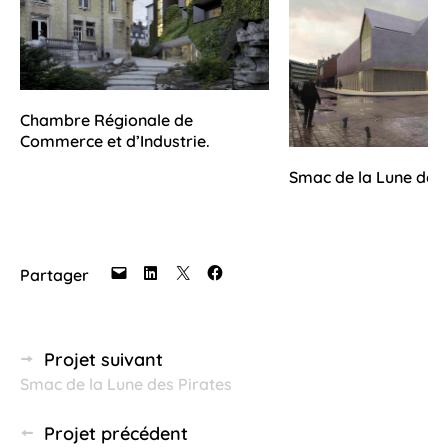
Chambre Régionale de
Commerce et d’Industrie.
Smac de la Lune des 
Partager
Navigation
Projet suivant
Smac de la Lune des Pirates
des
articles
Projet précédent