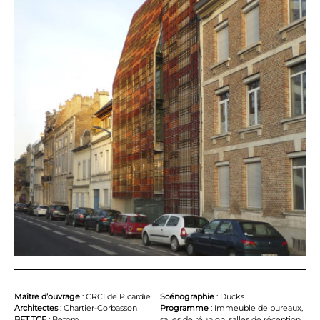
Maître d’ouvrage
: CRCI de Picardie
Scénographie
: Ducks
Architectes
: Chartier-Corbasson
Programme
: Immeuble de bureaux,
BET TCE
: Betom
salles de réunion, salles de réception,