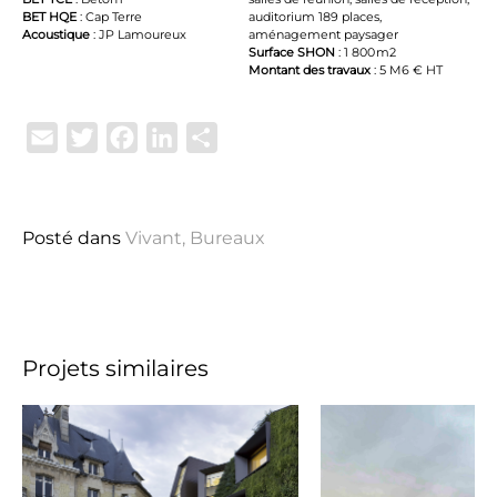
BET HQE
: Cap Terre
auditorium 189 places,
Acoustique
: JP Lamoureux
aménagement paysager
Surface SHON
: 1 800 m2
Montant des travaux
: 5 M6 € HT
Email
Twitter
Facebook
LinkedIn
Partager
Posté dans
Vivant
,
Bureaux
Projets similaires