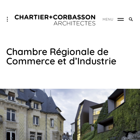
Skip
CHARTIER+CORBASSON
Searc
toggle
MENU
to
ARCHITECTES
SEA
open/close
for:
sidebar
content
Chambre Régionale de
Commerce et d’Industrie
27
avril
2023