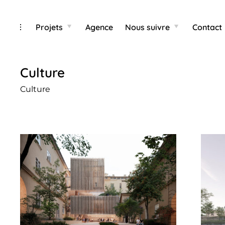
Categ
Skip
toggle
Projets
Agence
Nous suivre
Contact
toggle
toggle
child
child
open/close
to
menu
menu
sidebar
content
Culture
Culture