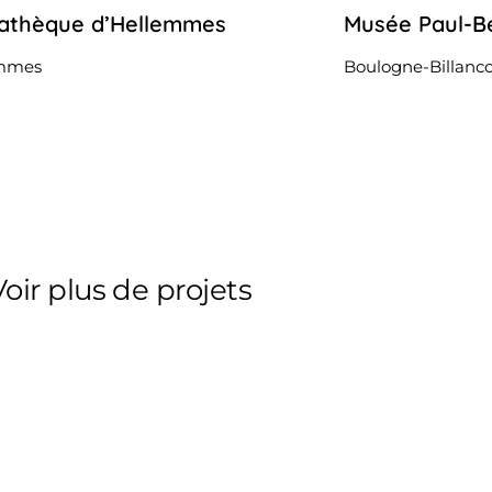
athèque d’Hellemmes
Musée Paul-B
23
octobre
2022
emmes
Boulogne-Billanco
Voir plus de projets