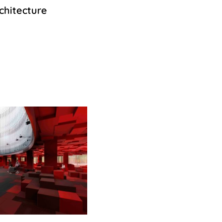
chitecture
12
octobre
2022