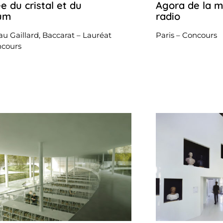
e du cristal et du
Agora de la m
26
octobre
um
radio
2022
u Gaillard, Baccarat – Lauréat
Paris – Concours
ncours