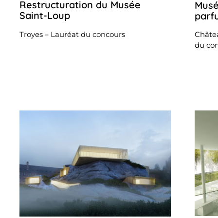
Restructuration du Musée
Musé
26
octobre
Saint-Loup
parf
2022
Troyes – Lauréat du concours
Châtea
du co