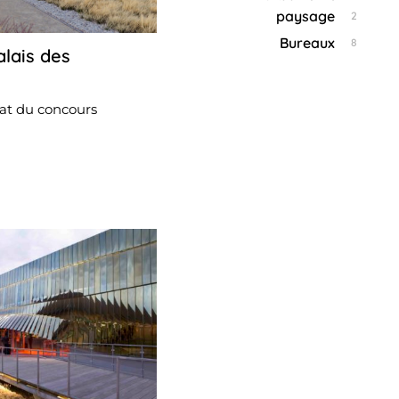
paysage
2
Bureaux
8
alais des
20
juillet
2023
at du concours