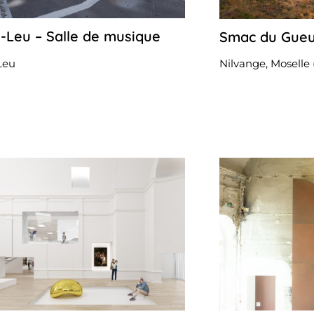
t-Leu – Salle de musique
Smac du Gueu
27
avril
2023
Leu
Nilvange, Moselle 