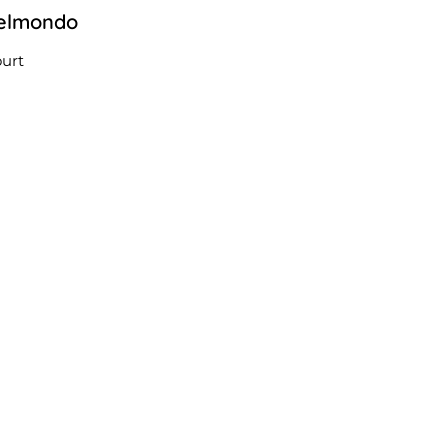
elmondo
22
septembre
2022
urt