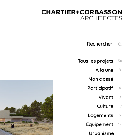
CHARTIER+CORBAS
ARCHITEC
Search
SEARC
for:
Tous les projets
58
A la une
8
Non classé
1
Participatif
4
Vivant
9
Culture
19
Logements
5
Équipement
17
Urbanisme