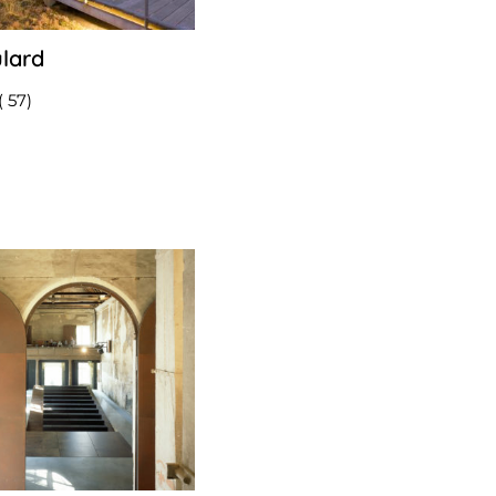
lard
12
octobre
2022
( 57)