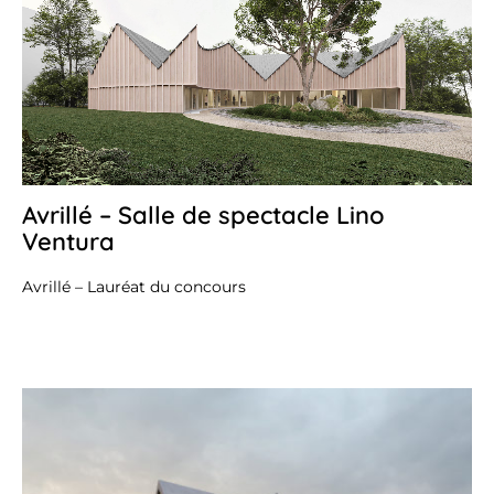
Avrillé – Salle de spectacle Lino
19
jan
Ventura
20
Avrillé – Lauréat du concours