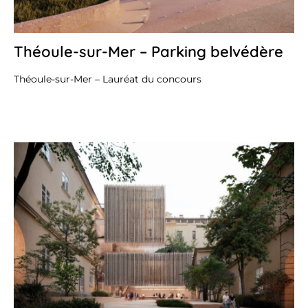
Théoule-sur-Mer – Parking belvédère
31
oc
20
Théoule-sur-Mer – Lauréat du concours