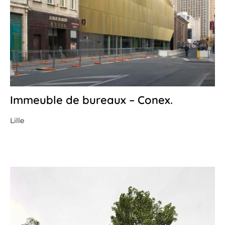
Immeuble de bureaux – Conex.
27
avr
20
Lille