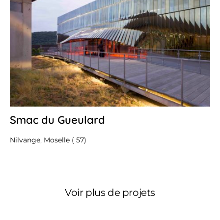
Smac du Gueulard
12
oc
20
Nilvange, Moselle ( 57)
Voir plus de projets