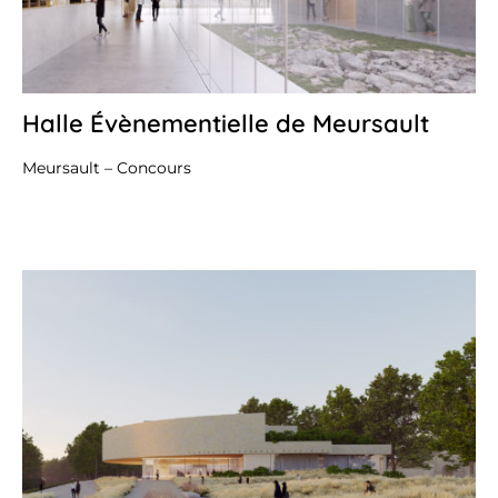
Halle Évènementielle de Meursault
28
avr
20
Meursault – Concours