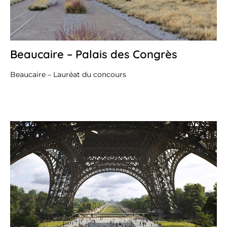
Beaucaire – Palais des Congrès
20
juil
20
Beaucaire – Lauréat du concours