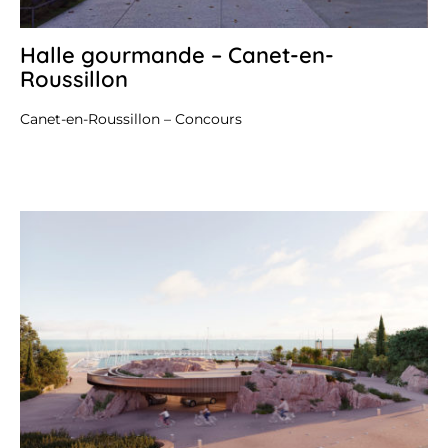
Halle gourmande – Canet-en-
2
jui
Roussillon
20
Canet-en-Roussillon – Concours