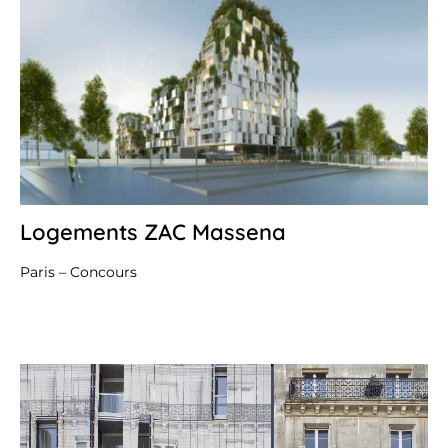
Logements ZAC Massena
26
oc
20
Paris – Concours