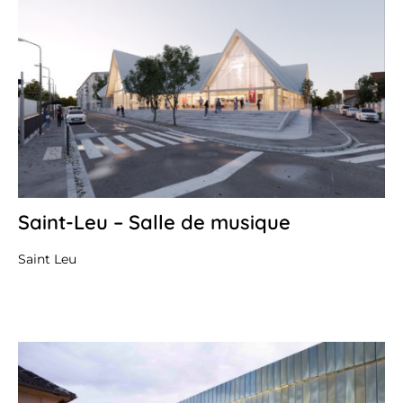
Saint-Leu – Salle de musique
27
avr
20
Saint Leu