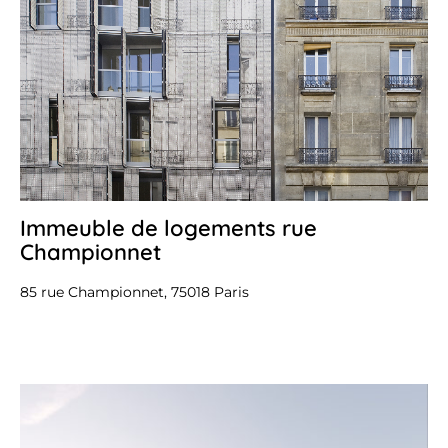
Immeuble de logements rue
27
avr
Championnet
20
85 rue Championnet, 75018 Paris