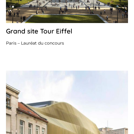
Grand site Tour Eiffel
26
oc
20
Paris – Lauréat du concours