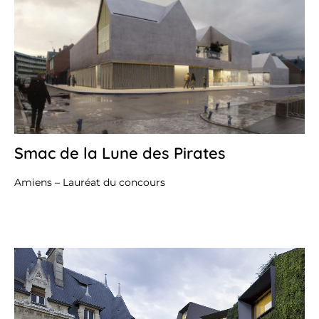
Smac de la Lune des Pirates
20
juil
20
Amiens – Lauréat du concours