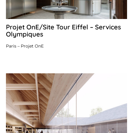
Projet OnE/Site Tour Eiffel – Services
22
juil
Olympiques
20
Paris – Projet OnE