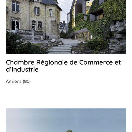
Chambre Régionale de Commerce et
27
avr
d’Industrie
20
Amiens (80)