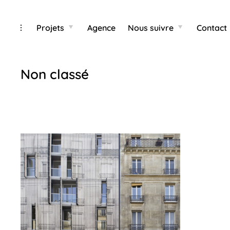
Categ
Skip
toggle
Projets
Agence
Nous suivre
Contact
toggle
toggle
child
child
open/close
to
menu
menu
sidebar
content
Non classé