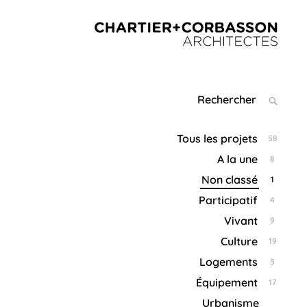
CHARTIER+CORBAS
ARCHITEC
Search
SEARC
for:
Tous les projets
58
A la une
8
Non classé
1
Participatif
4
Vivant
9
Culture
19
Logements
5
Équipement
17
Urbanisme