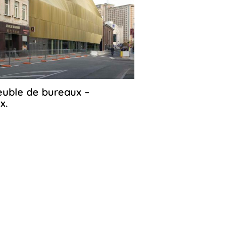
uble de bureaux –
27
avril
x.
2023