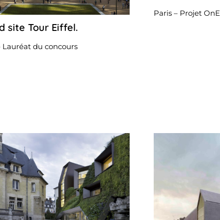
Paris – Projet OnE
 site Tour Eiffel.
27
avril
2023
– Lauréat du concours