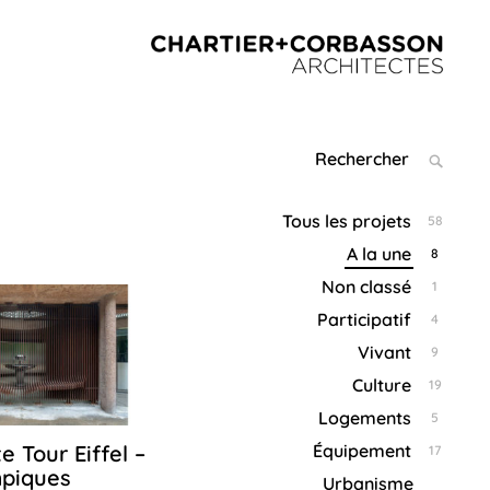
CHARTIER+CORBAS
ARCHITEC
Search
SEARC
for:
Tous les projets
58
A la une
8
Non classé
1
Participatif
4
Vivant
9
Culture
19
Logements
5
e Tour Eiffel –
Équipement
17
24
juillet
mpiques
Urbanisme