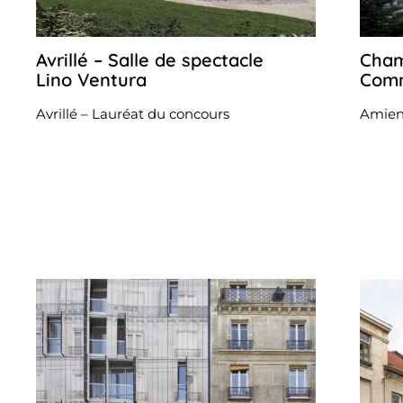
Avrillé – Salle de spectacle
Cham
24
juillet
Lino Ventura
Comm
2024
Avrillé – Lauréat du concours
Amien