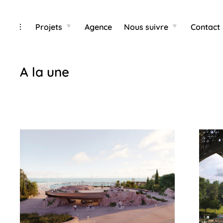
Categ
Skip
toggle
Projets
Agence
Nous suivre
Contact
toggle
toggle
child
child
open/close
to
menu
menu
sidebar
content
A la une