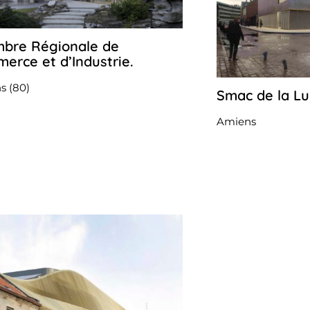
bre Régionale de
26
octobre
erce et d’Industrie.
2022
s (80)
Smac de la Lu
Amiens