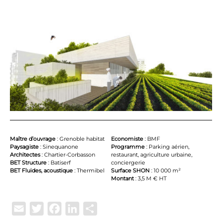
Maître d’ouvrage
: Grenoble habitat
Economiste
: BMF
Paysagiste
: Sinequanone
Programme
: Parking aérien,
Architectes
: Chartier-Corbasson
restaurant, agriculture urbaine,
BET Structure
: Batiserf
conciergerie
BET Fluides, acoustique
: Thermibel
Surface SHON
: 10 000 m²
Montant
: 3,5 M € HT
Email
Twitter
Facebook
LinkedIn
Partager