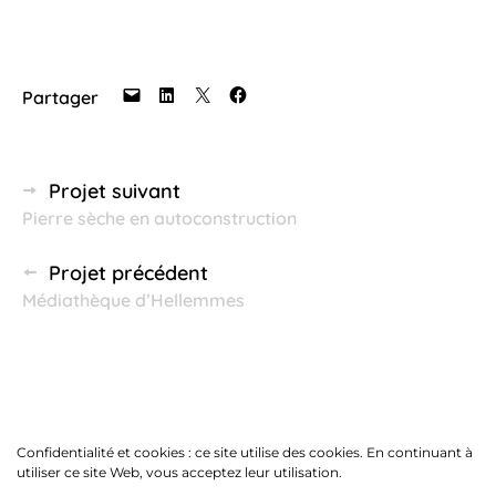
Partager
Navigation
Projet suivant
Pierre sèche en autoconstruction
des
articles
Projet précédent
Médiathèque d’Hellemmes
Confidentialité et cookies : ce site utilise des cookies. En continuant à
utiliser ce site Web, vous acceptez leur utilisation.