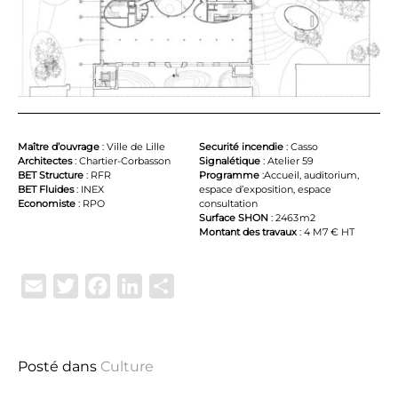
Maître d’ouvrage
: Ville de Lille
Securité incendie
: Casso
Architectes
: Chartier-Corbasson
Signalétique
: Atelier 59
BET Structure
: RFR
Programme
:Accueil, auditorium,
BET Fluides
: INEX
espace d’exposition, espace
Economiste
: RPO
consultation
Surface SHON
: 2463 m2
Montant des travaux
: 4 M7 € HT
Email
Twitter
Facebook
LinkedIn
Partager
Posté dans
Culture